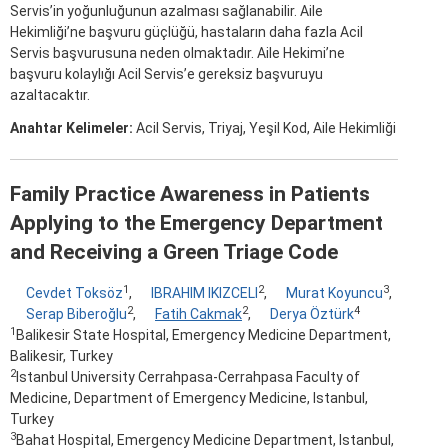
Servis’in yoğunluğunun azalması sağlanabilir. Aile
Hekimliği’ne başvuru güçlüğü, hastaların daha fazla Acil
Servis başvurusuna neden olmaktadır. Aile Hekimi’ne
başvuru kolaylığı Acil Servis’e gereksiz başvuruyu
azaltacaktır.
Anahtar Kelimeler:
Acil Servis, Triyaj, Yeşil Kod, Aile Hekimliği
Family Practice Awareness in Patients
Applying to the Emergency Department
and Receiving a Green Triage Code
1
2
3
Cevdet Toksöz
,
IBRAHIM IKIZCELI
,
Murat Koyuncu
,
2
2
4
Serap Biberoğlu
,
Fatih Cakmak
,
Derya Öztürk
1
Balikesir State Hospital, Emergency Medicine Department,
Balikesir, Turkey
2
Istanbul University Cerrahpasa-Cerrahpasa Faculty of
Medicine, Department of Emergency Medicine, Istanbul,
Turkey
3
Bahat Hospital, Emergency Medicine Department, Istanbul,