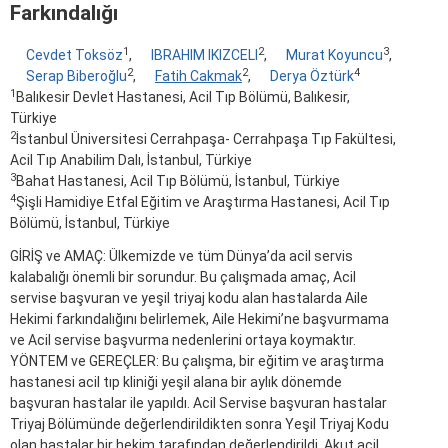
Farkındalığı
1
2
3
Cevdet Toksöz
,
IBRAHIM IKIZCELI
,
Murat Koyuncu
,
2
2
4
Serap Biberoğlu
,
Fatih Cakmak
,
Derya Öztürk
1
Balıkesir Devlet Hastanesi, Acil Tıp Bölümü, Balıkesir,
Türkiye
2
İstanbul Üniversitesi Cerrahpaşa- Cerrahpaşa Tıp Fakültesi,
Acil Tıp Anabilim Dalı, İstanbul, Türkiye
3
Bahat Hastanesi, Acil Tıp Bölümü, İstanbul, Türkiye
4
Şişli Hamidiye Etfal Eğitim ve Araştırma Hastanesi, Acil Tıp
Bölümü, İstanbul, Türkiye
GİRİŞ ve AMAÇ: Ülkemizde ve tüm Dünya’da acil servis
kalabalığı önemli bir sorundur. Bu çalışmada amaç, Acil
servise başvuran ve yeşil triyaj kodu alan hastalarda Aile
Hekimi farkındalığını belirlemek, Aile Hekimi’ne başvurmama
ve Acil servise başvurma nedenlerini ortaya koymaktır.
YÖNTEM ve GEREÇLER: Bu çalışma, bir eğitim ve araştırma
hastanesi acil tıp kliniği yeşil alana bir aylık dönemde
başvuran hastalar ile yapıldı. Acil Servise başvuran hastalar
Triyaj Bölümünde değerlendirildikten sonra Yeşil Triyaj Kodu
olan hastalar bir hekim tarafından değerlendirildi. Akut acil