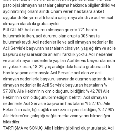
patolojisi olmayan hastalar çalışma hakkında bilgilendirildi ve
aydınlatılmış onam alındı. Onam veren hastalara anket
uygulandı. Bin yirmi altı hasta çalışmaya alındı ve acil ve acil
olmayan olarak iki gruba ayrıldı.
BULGULAR: Acil durumu olmayan grupta 721 hasta
bulunmakta iken, acil durumu olan grupta 305 hasta
bulunmaktaydı. Acil nedenler ile ve acil olmayan nedenler ile
Acil Servis’e başvuran hastaların cinsiyet, yaş eğitim ve acile
başvuru sayısı arasında anlamlı farklılık yoktu. Acil nedenler
ve acil olmayan nedenlerle yapılan Acil Servis başvurularında
en yüksek oran, 18-29 yaş aralığındaki hasta grubuna aitti.
Hasta yaşının artmasıyla Acil Servis’e acil olan ve acil
olmayan nedenlerle başvuru sayısında düşme saptandı. Acil
olmayan nedenler ile Acil Servis’e başvuran hastaların %
57,30’u Aile Hekimi’nin kim olduğunu bildiğini; % 42,70’i Aile
Hekimi’nin kim olduğunu bilmediğini belirtti. Acil olmayan
nedenlerle Acil Servis’e başvuran hastaların % 52,10’u Aile
Hekimi’nin çalıştığı sağlık merkezinin yerini bildiğini, % 47,90’ı
Aile Hekimi’nin çalıştığı sağlık merkezinin yerini bilmediğini
bildirdiler.
TARTIŞMA ve SONUÇ: Aile Hekimliği bilinci oluşturularak, Acil