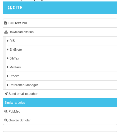
CITE
Full Text PDF
Download citation
RIS
EndNote
BibTex
Medlars
Procite
Reference Manager
Send email to author
Similar articles
PubMed
Google Scholar