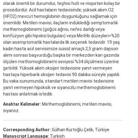
olarak önemli bir durumdur, teşhisi hızlı ve nispeten kolay bir
prosedürdür. Acil hastaların tedavisinde; yüksek akım O2
(HFO2) mevcut hemoglobinin doygunluğunu sağlamak için
önemlidir. Metilen mavisi, ilaçların indüklediği semptomatik
methemoglobinemi (göğüs ağrısı, nefes darlığı veya
konfüzyon gibi hipoksi bulguları) veya MetHb düzeyleri>%20
olan asemptomatik hastalarda ilk seçenek tedavidir. 19 yaş
kadın hasta acil servisimize suisid amaçlı 2,5 gram dapson
alımı sonrası başvurduğu başka bir merkezden kan gazında
ölçülen methomoglobinemi seviyesi %34 ölçülmesi üzerine
getirildi. Yüksek akım oksijen tedavisine yanıt vermeyen
hastaya hiperbarik oksijen tedavisi 90 dakika süreyle yapıldı.
Bu vaka sunumunda, standart metilen mavisi tedavisine
yanıt vermeyen hipoksik ve siyanozlu methemoglobinemi
hastası anlatmak istedik.
Anahtar Kelimeler:
Methemoglobinemi, metilen mavisi,
siyanoz.
Corresponding Author:
Gülhan Kurtoğlu Çelik, Türkiye
Manuscript Language:
Turkish