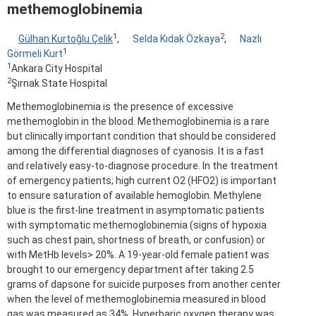
methemoglobinemia
1
2
Gülhan Kurtoğlu Çelik
,
Selda Kıdak Özkaya
,
Nazlı
1
Görmeli Kurt
1
Ankara City Hospital
2
Şırnak State Hospital
Methemoglobinemia is the presence of excessive
methemoglobin in the blood. Methemoglobinemia is a rare
but clinically important condition that should be considered
among the differential diagnoses of cyanosis. It is a fast
and relatively easy-to-diagnose procedure. In the treatment
of emergency patients; high current O2 (HFO2) is important
to ensure saturation of available hemoglobin. Methylene
blue is the first-line treatment in asymptomatic patients
with symptomatic methemoglobinemia (signs of hypoxia
such as chest pain, shortness of breath, or confusion) or
with MetHb levels> 20%. A 19-year-old female patient was
brought to our emergency department after taking 2.5
grams of dapsone for suicide purposes from another center
when the level of methemoglobinemia measured in blood
gas was measured as 34%. Hyperbaric oxygen therapy was