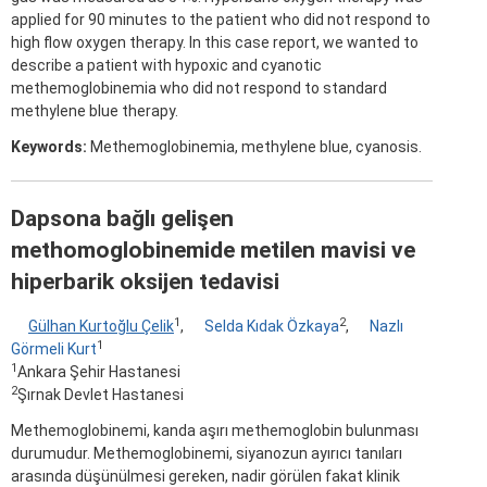
applied for 90 minutes to the patient who did not respond to
high flow oxygen therapy. In this case report, we wanted to
describe a patient with hypoxic and cyanotic
methemoglobinemia who did not respond to standard
methylene blue therapy.
Keywords:
Methemoglobinemia, methylene blue, cyanosis.
Dapsona bağlı gelişen
methomoglobinemide metilen mavisi ve
hiperbarik oksijen tedavisi
1
2
Gülhan Kurtoğlu Çelik
,
Selda Kıdak Özkaya
,
Nazlı
1
Görmeli Kurt
1
Ankara Şehir Hastanesi
2
Şırnak Devlet Hastanesi
Methemoglobinemi, kanda aşırı methemoglobin bulunması
durumudur. Methemoglobinemi, siyanozun ayırıcı tanıları
arasında düşünülmesi gereken, nadir görülen fakat klinik