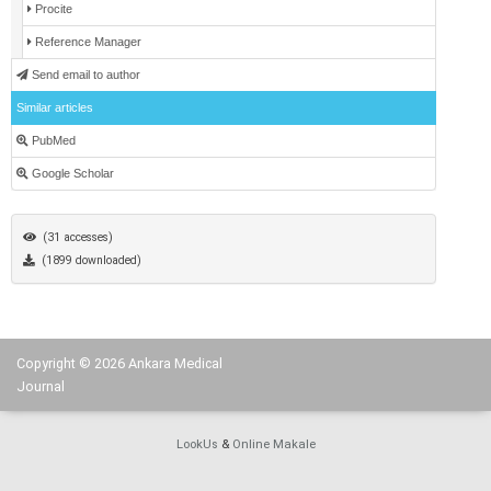
Procite
Reference Manager
Send email to author
Similar articles
PubMed
Google Scholar
(31 accesses)
(1899 downloaded)
Copyright © 2026 Ankara Medical
Journal
LookUs
&
Online Makale