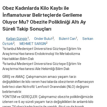
Obez Kadınlarda Kilo Kaybı ile
İnflamatuvar Belirteçlerde Gerileme
Oluyor Mu? Obezite Polikliniği Altı Ay
Süreli Takip Sonuçları
1
2
1
Kağan Güngör
,
Onder Bulut
,
Bülent Can
,
Serkan
2
2
Öztürk
,
MEHMET SARGIN
1
İstanbul Medeniyet Üniversitesi Göztepe Eğitim Ve
Araştırma Hastanesi Endokrinoloji Ve Metabolizma
Hastalıkları Bilim Dalı
2
İstanbul Medeniyet Üniversitesi Göztepe Eğitim Ve
Araştırma Hastanesi Aile Hekimliği Bilim Dalı
GİRİŞ ve AMAÇ: Çalışmamızın amacı yaşam tarzı
değişiklikleri ile kilo veren hastalarda obezitenin inflamasyon
belirteci olan Nötrofil/ Lenfosit Oranındaki (NLO) değişimi
belirlemektir.
YÖNTEM ve GEREÇLER: Çalışmamız obezite polikliniğimizde
izlenen ve 6 ay süreli yaşam tarzı değişiklikleri ile anlamlı kilo
veren 74 obez kadın hasta ile yapıldı. Akut ya da kronik