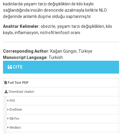
kadınlarda yaşam tarzı değişiklikleri ile kilo kaybı
sağlandığında insülin direncinde azalmayla birlikte NLO
değerinde anlamlı düşme olduğu saptanmıştır.
Anahtar Kelimeler:
obezite, yaşam tarzı değişiklikleri, kilo
kaybı, inflamasyon, nötrofil lenfosit oranı
Corresponding Author:
Kağan Güngör, Türkiye
Manuscript Language:
Turkish
CITE
Full Text PDF
Download citation
RIS
EndNote
BibTex
Medlars