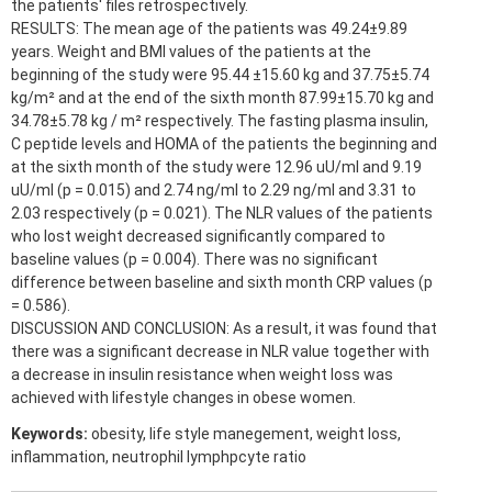
the patients' files retrospectively.
RESULTS: The mean age of the patients was 49.24±9.89
years. Weight and BMI values of the patients at the
beginning of the study were 95.44 ±15.60 kg and 37.75±5.74
kg/m² and at the end of the sixth month 87.99±15.70 kg and
34.78±5.78 kg / m² respectively. The fasting plasma insulin,
C peptide levels and HOMA of the patients the beginning and
at the sixth month of the study were 12.96 uU/ml and 9.19
uU/ml (p = 0.015) and 2.74 ng/ml to 2.29 ng/ml and 3.31 to
2.03 respectively (p = 0.021). The NLR values of the patients
who lost weight decreased significantly compared to
baseline values (p = 0.004). There was no significant
difference between baseline and sixth month CRP values (p
= 0.586).
DISCUSSION AND CONCLUSION: As a result, it was found that
there was a significant decrease in NLR value together with
a decrease in insulin resistance when weight loss was
achieved with lifestyle changes in obese women.
Keywords:
obesity, life style manegement, weight loss,
inflammation, neutrophil lymphpcyte ratio