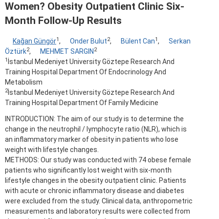
Women? Obesity Outpatient Clinic Six-
Month Follow-Up Results
1
2
1
Kağan Güngör
,
Onder Bulut
,
Bülent Can
,
Serkan
2
2
Öztürk
,
MEHMET SARGIN
1
İstanbul Medeniyet University Göztepe Research And
Training Hospital Department Of Endocrinology And
Metabolism
2
İstanbul Medeniyet University Göztepe Research And
Training Hospital Department Of Family Medicine
INTRODUCTION: The aim of our study is to determine the
change in the neutrophil / lymphocyte ratio (NLR), which is
an inflammatory marker of obesity in patients who lose
weight with lifestyle changes.
METHODS: Our study was conducted with 74 obese female
patients who significantly lost weight with six-month
lifestyle changes in the obesity outpatient clinic. Patients
with acute or chronic inflammatory disease and diabetes
were excluded from the study. Clinical data, anthropometric
measurements and laboratory results were collected from