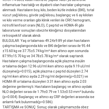
inflamatuar hastalığı ve diyabeti olan hastalar çalışmaya
alınmadı. Hastaların boy, kilo, beden kütle indeksi (BKI), total
vücut yağ kilosu, gövde yağ kilosu, başlangıç ve 6 ay kiloları
ve kilo verme oranları gibi klinik verileri ile CRP, hemogram,
nötrofil lenfosit oranı (NLO), C peptid ve HOMA-IR gibi
laboratuvar sonuçları obezite kliniğimiz dosyalarından
retrospektif olarak alındı.
BULGULAR: Yaş ortalaması 49.24±9.89 yıl olan hastaların
çalışma başlangıcında kilo ve BKI değerleri sırası ile 95.44
±15.60 kg ve 37.75±5.74 kg/m² iken altıncı ayın sonunda
87.99±15.70 kg ve 34.78±5.78 kg/m² olarak saptandı.
Hastaların çalışma başlangıcında açlık plazma insülin
ortalama değeri 12.96 uU/ml iken altıncı ayda 9.19 uU/ml
düzeyine(p=0.015), açlık plazma c peptid düzeyleri 2.74
ng/ml iken altıncı ayda 2.29 ng/ml değerine(p=0,021) ve
HOMA-IR ortalama düzeyleri 3.31 iken altıncı ayda 2.03
değerine gerilemişti. Hastaların başlangıç ve altıncı aydaki
NLO değerleri sırası ile 1.79±0.79 ve 1.53±0.53 mm³ bulundu
(p=0.004). Başlangıç ve altıncı ay CRP değerleri arasında ise
anlamlı fark bulunmadı(p=0.586).
TARTIŞMA ve SONUÇ: Sonuç olarak çalışmamızda obez