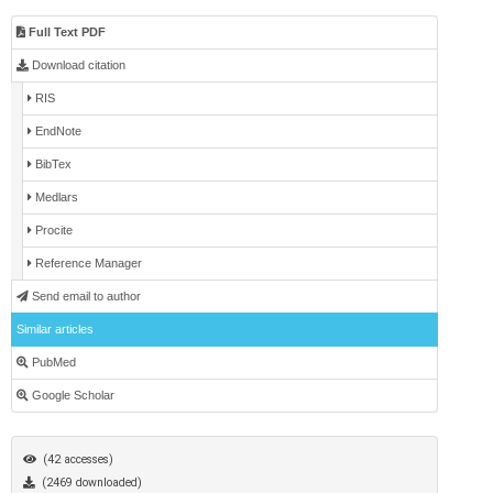
Full Text PDF
Download citation
RIS
EndNote
BibTex
Medlars
Procite
Reference Manager
Send email to author
Similar articles
PubMed
Google Scholar
(42 accesses)
(2469 downloaded)