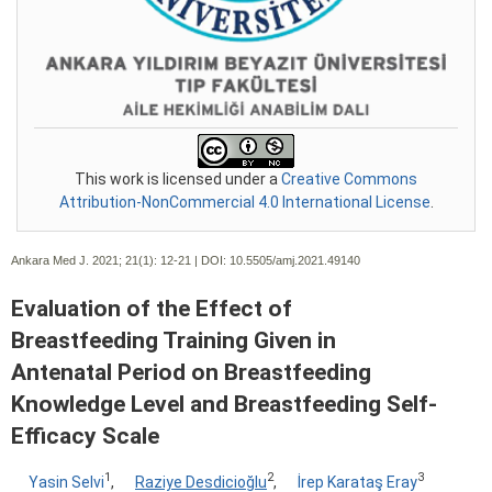
This work is licensed under a
Creative Commons
Attribution-NonCommercial 4.0 International License
.
Ankara Med J. 2021; 21(1):
12-21 | DOI:
10.5505/amj.2021.49140
Evaluation of the Effect of
Breastfeeding Training Given in
Antenatal Period on Breastfeeding
Knowledge Level and Breastfeeding Self-
Efficacy Scale
1
2
3
Yasin Selvi
,
Raziye Desdicioğlu
,
İrep Karataş Eray