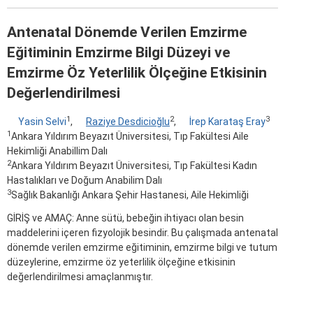
Antenatal Dönemde Verilen Emzirme
Eğitiminin Emzirme Bilgi Düzeyi ve
Emzirme Öz Yeterlilik Ölçeğine Etkisinin
Değerlendirilmesi
1
2
3
Yasin Selvi
,
Raziye Desdicioğlu
,
İrep Karataş Eray
1
Ankara Yıldırım Beyazıt Üniversitesi, Tıp Fakültesi Aile
Hekimliği Anabillim Dalı
2
Ankara Yıldırım Beyazıt Üniversitesi, Tıp Fakültesi Kadın
Hastalıkları ve Doğum Anabilim Dalı
3
Sağlık Bakanlığı Ankara Şehir Hastanesi, Aile Hekimliği
GİRİŞ ve AMAÇ: Anne sütü, bebeğin ihtiyacı olan besin
maddelerini içeren fizyolojik besindir. Bu çalışmada antenatal
dönemde verilen emzirme eğitiminin, emzirme bilgi ve tutum
düzeylerine, emzirme öz yeterlilik ölçeğine etkisinin
değerlendirilmesi amaçlanmıştır.