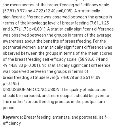
the mean scores of the breastfeeding self-efficacy scale
(57.81±9.97 and 47.22±12.40 p=0,005). A statistically
significant difference was observed between the groups in
terms of the knowledge level of breastfeeding (7.61±1.25
and 6.77±1.73 p<0,001). A statistically significant difference
was observed between the groups in terms of the average
awareness about the benefits of breastfeeding. For the
postnatal women, a statistically significant difference was
observed between the groups in terms of the mean scores
of the breastfeeding self-efficacy scale. (58.98±6.74 and
49.44±8.83 p<0,001). No statistically significant difference
was observed between the groups in terms of
breastfeeding attitude level (5.74±078 and 5.51±1.09
p=0,195).
DISCUSSION AND CONCLUSION: The quality of education
should be increased, and more support should be given to
the mother's breastfeeding process in the postpartum
period.
Keywords:
Breastfeeding, antenatal and postnatal, self-
efficiency