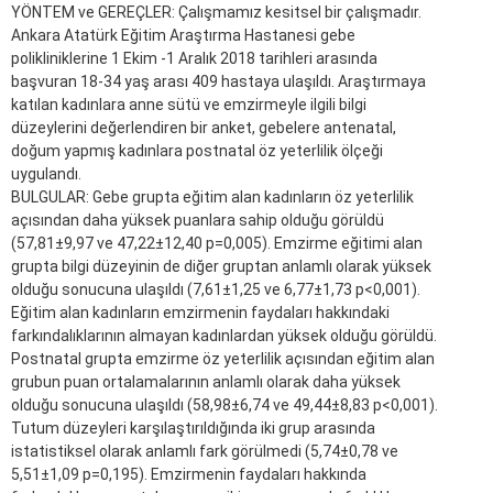
YÖNTEM ve GEREÇLER: Çalışmamız kesitsel bir çalışmadır.
Ankara Atatürk Eğitim Araştırma Hastanesi gebe
polikliniklerine 1 Ekim -1 Aralık 2018 tarihleri arasında
başvuran 18-34 yaş arası 409 hastaya ulaşıldı. Araştırmaya
katılan kadınlara anne sütü ve emzirmeyle ilgili bilgi
düzeylerini değerlendiren bir anket, gebelere antenatal,
doğum yapmış kadınlara postnatal öz yeterlilik ölçeği
uygulandı.
BULGULAR: Gebe grupta eğitim alan kadınların öz yeterlilik
açısından daha yüksek puanlara sahip olduğu görüldü
(57,81±9,97 ve 47,22±12,40 p=0,005). Emzirme eğitimi alan
grupta bilgi düzeyinin de diğer gruptan anlamlı olarak yüksek
olduğu sonucuna ulaşıldı (7,61±1,25 ve 6,77±1,73 p<0,001).
Eğitim alan kadınların emzirmenin faydaları hakkındaki
farkındalıklarının almayan kadınlardan yüksek olduğu görüldü.
Postnatal grupta emzirme öz yeterlilik açısından eğitim alan
grubun puan ortalamalarının anlamlı olarak daha yüksek
olduğu sonucuna ulaşıldı (58,98±6,74 ve 49,44±8,83 p<0,001).
Tutum düzeyleri karşılaştırıldığında iki grup arasında
istatistiksel olarak anlamlı fark görülmedi (5,74±0,78 ve
5,51±1,09 p=0,195). Emzirmenin faydaları hakkında